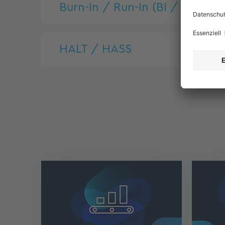
Burn-In / Run-In (BI / RI)
HALT / HASS