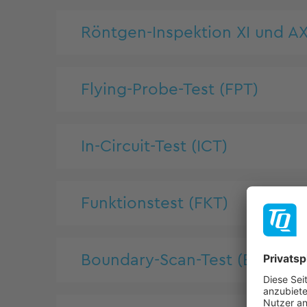
Röntgen-Inspektion XI und AX
Flying-Probe-Test (FPT)
In-Circuit-Test (ICT)
Funktionstest (FKT)
Boundary-Scan-Test (BST)