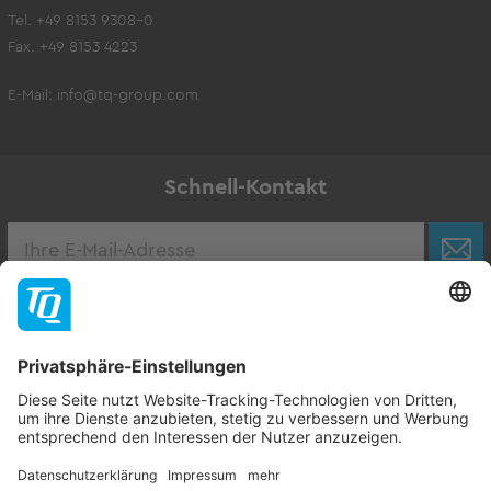
Tel. +49 8153 9308-0
Fax. +49 8153 4223
E-Mail:
info@tq-group.com
Schnell-Kontakt
Karriere
Zur Stellenbörse
Follow TQ-Group