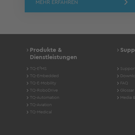
MEHR ERFAHREN
Produkte &
Supp
Dienstleistungen
TQ-E²MS
Suppor
TQ-Embedded
Downlo
TQ-E-Mobility
FAQ
TQ-RoboDrive
Glossar
TQ-Automation
Media &
TQ-Aviation
TQ-Medical