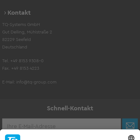
Kontakt
TQ-Systems GmbH
Gut Delling, Mühlstraße 2
82229 Seefeld
Deutschland
Tel. +49 8153 9308-0
Fax. +49 8153 4223
E-Mail:
info@tq-group.com
Schnell-Kontakt