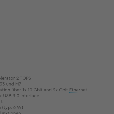
lerator 2 TOPS
M33 und M7
ion über 1x 10 Gbit and 2x Gbit
Ethernet
x USB 3.0 interface
rt
g (typ. 6 W)
sfunktionen