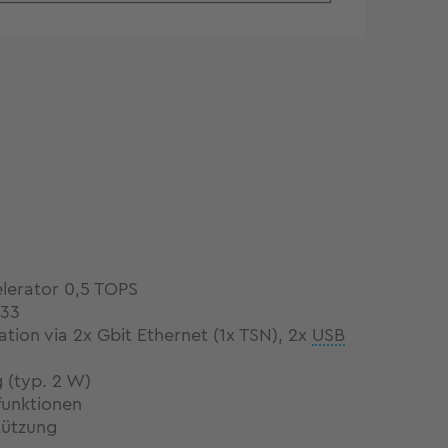
lerator 0,5 TOPS
M33
ion via 2x Gbit Ethernet (1x TSN), 2x
USB
g (typ. 2 W)
sfunktionen
tützung