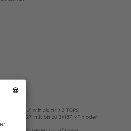
erator (NPU) mit bis zu 2.3 TOPS
ofessor (ISP) mit bis zu 2x187 MPix oder
leichzeitig mit GPU-Unterstützung