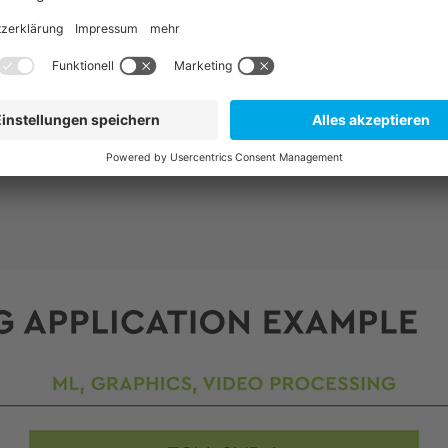
Integrierter Cortex M
Video Encoding / Dec
eIQ Tool Kit Unterstüt
Zum Produkt