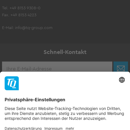
Tel. +49 8153 9308-0
Fax. +49 8153 4223
E-Mail:
info@tq-group.com
Schnell-Kontakt
Karriere
Zur Stellenbörse