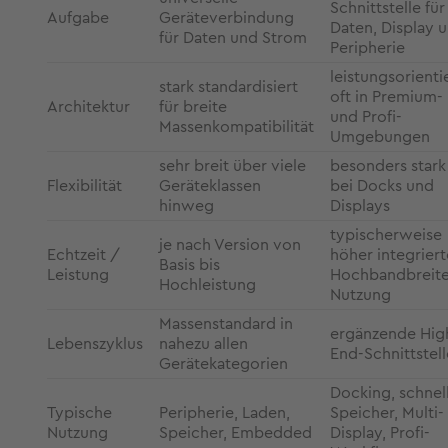
Schnittstelle für
Aufgabe
Geräteverbindung
Daten, Display 
für Daten und Strom
Peripherie
leistungsorientie
stark standardisiert
oft in Premium-
Architektur
für breite
und Profi-
Massenkompatibilität
Umgebungen
sehr breit über viele
besonders stark
Flexibilität
Geräteklassen
bei Docks und
hinweg
Displays
typischerweise
je nach Version von
Echtzeit /
höher integriert
Basis bis
Leistung
Hochbandbreit
Hochleistung
Nutzung
Massenstandard in
ergänzende Hig
Lebenszyklus
nahezu allen
End-Schnittstell
Gerätekategorien
Docking, schnel
Typische
Peripherie, Laden,
Speicher, Multi-
Nutzung
Speicher, Embedded
Display, Profi-