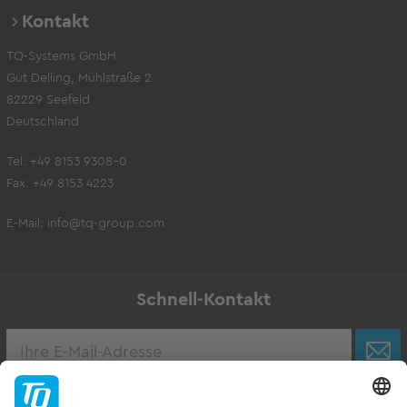
Kontakt
TQ-Systems GmbH
Gut Delling, Mühlstraße 2
82229 Seefeld
Deutschland
Tel. +49 8153 9308-0
Fax. +49 8153 4223
E-Mail:
info@tq-group.com
Schnell-Kontakt