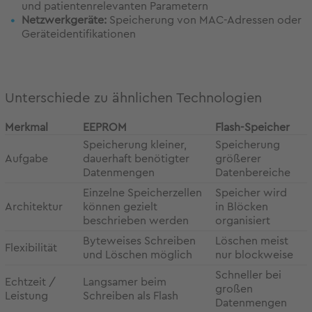
und patientenrelevanten Parametern
Netzwerkgeräte:
Speicherung von MAC-Adressen oder
Geräteidentifikationen
Unterschiede zu ähnlichen Technologien
Merkmal
EEPROM
Flash-Speicher
Speicherung kleiner,
Speicherung
Aufgabe
dauerhaft benötigter
größerer
Datenmengen
Datenbereiche
Einzelne Speicherzellen
Speicher wird
Architektur
können gezielt
in Blöcken
beschrieben werden
organisiert
Byteweises Schreiben
Löschen meist
Flexibilität
und Löschen möglich
nur blockweise
Schneller bei
Echtzeit /
Langsamer beim
großen
Leistung
Schreiben als Flash
Datenmengen