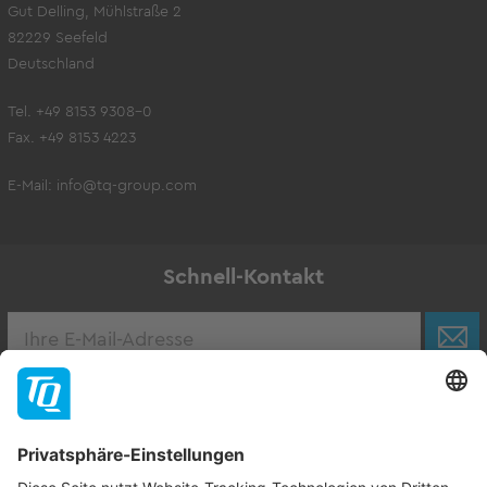
Gut Delling, Mühlstraße 2
82229 Seefeld
Deutschland
Tel. +49 8153 9308-0
Fax. +49 8153 4223
E-Mail:
info@tq-group.com
Schnell-Kontakt
Karriere