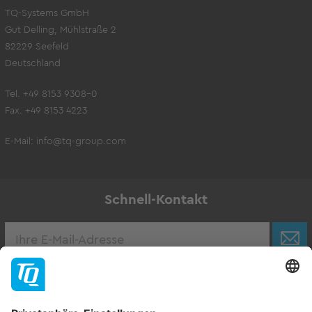
TQ-Systems GmbH
Gut Delling, Mühlstraße 2
82229 Seefeld
Deutschland
Tel. +49 8153 9308-0
Fax. +49 8153 4223
E-Mail:
info@tq-group.com
Schnell-Kontakt
Karriere