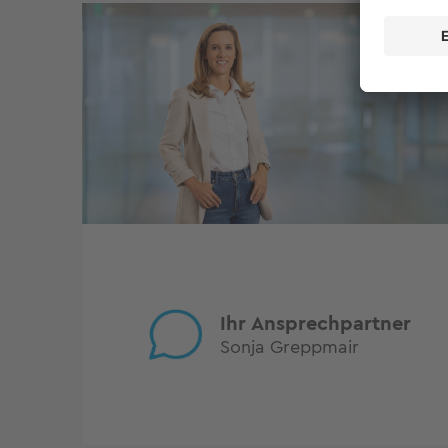
Ihr Ansprechpartner
Sonja Greppmair