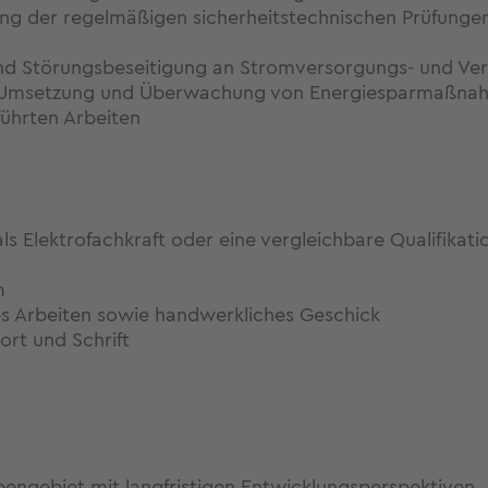
ng der regelmäßigen sicherheitstechnischen Prüfungen 
und Störungsbeseitigung an Stromversorgungs- und Ver
g, Umsetzung und Überwachung von Energiesparmaßna
ührten Arbeiten
s Elektrofachkraft oder eine vergleichbare Qualifikati
m
es Arbeiten sowie handwerkliches Geschick
rt und Schrift
engebiet mit langfristigen Entwicklungsperspektiven