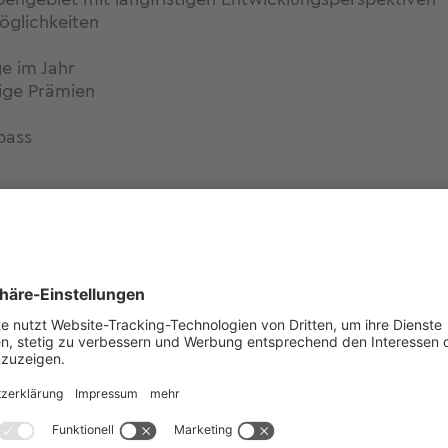
öglichkeiten
ge im Jahr
gige Prämien
pass
ränke
unterstützen eine betriebseigene Kinderkrippe und ein 
in? Bitte bewerben Sie sich mit unserem Onlineformula
 sowie des Gehaltswunsches.