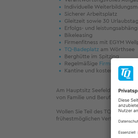
Individuelle Weiterbildungsm
Sicherer Arbeitsplatz
Gleitzeit sowie 30 Urlaubsta
Erfolgs- und leistungsabhän
Bikeleasing
Firmenfitness mit EGYM Well
TQ-Badeplatz
am Wörthsee
Berghütte im Spitzing
Regelmäßige
Firmenevents
Kantine und kostenfreie Get
Am Hauptsitz Seefeld / Delling 
von Familie und Beruf.
Wollen Sie Teil des TQ-Teams se
frühestmöglichen Verfügbarkeit