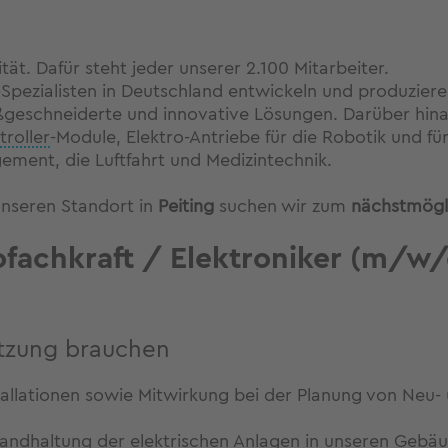
tät. Dafür steht jeder unserer 2.100 Mitarbeiter.
k-Spezialisten in Deutschland entwickeln und produzier
geschneiderte und innovative Lösungen. Darüber hinau
roller
-Module, Elektro-Antriebe für die Robotik und fü
ment, die Luftfahrt und Medizintechnik.
nseren Standort in
Peiting
suchen wir zum
nächstmögli
rofachkraft / Elektroniker (m/w/
ützung brauchen
tallationen sowie Mitwirkung bei der Planung von Neu
tandhaltung der elektrischen Anlagen in unseren Gebäu