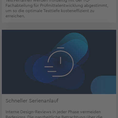
Testverfahren werden frühzeitig mit der TQ-
Fachabteilung für Prüfmittelentwicklung abgestimmt,
um so die optimale Testtiefe kosteneffizient zu
erreichen.
Schneller Serienanlauf
Interne Design-Reviews in jeder Phase vermeiden
Redesigns. Die ganzheitliche Betrachtung über die