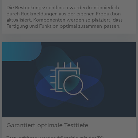
Die Bestückungs-richtlinien werden kontinuierlich
durch Rückmeldungen aus der eigenen Produktion
aktualisiert. Komponenten werden so platziert, dass
Fertigung und Funktion optimal zusammen-passen.
Garantiert optimale Testtiefe