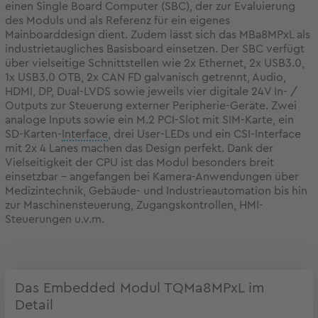
einen Single Board Computer (SBC), der zur Evaluierung
des Moduls und als Referenz für ein eigenes
Mainboarddesign dient. Zudem lässt sich das MBa8MPxL als
industrietaugliches Basisboard einsetzen. Der SBC verfügt
über vielseitige Schnittstellen wie 2x Ethernet, 2x USB3.0,
1x USB3.0 OTB, 2x CAN FD galvanisch getrennt, Audio,
HDMI, DP, Dual-LVDS sowie jeweils vier digitale 24V In- /
Outputs zur Steuerung externer Peripherie-Geräte. Zwei
analoge Inputs sowie ein M.2 PCI-Slot mit SIM-Karte, ein
SD-Karten-
Interface
, drei User-LEDs und ein CSI-Interface
mit 2x 4 Lanes machen das Design perfekt. Dank der
Vielseitigkeit der CPU ist das Modul besonders breit
einsetzbar – angefangen bei Kamera-Anwendungen über
Medizintechnik, Gebäude- und Industrieautomation bis hin
zur Maschinensteuerung, Zugangskontrollen, HMI-
Steuerungen u.v.m.
Das Embedded Modul TQMa8MPxL im
Detail