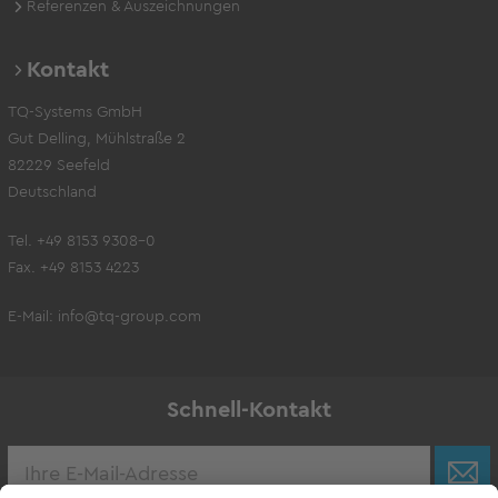
Referenzen & Auszeichnungen
Kontakt
TQ-Systems GmbH
Gut Delling, Mühlstraße 2
82229 Seefeld
Deutschland
Tel. +49 8153 9308-0
Fax. +49 8153 4223
E-Mail:
info@tq-group.com
Schnell-Kontakt