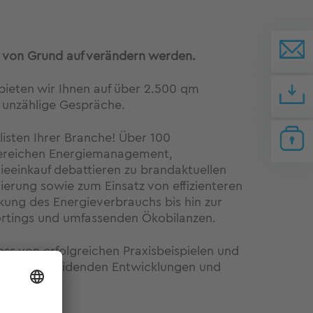
ss von Grund auf verändern werden.
ieten wir Ihnen auf über 2.500 qm
 unzählige Gespräche.
listen Ihrer Branche! Über 100
Bereichen Energiemanagement,
gieeinkauf debattieren zu brandaktuellen
erung sowie zum Einsatz von effizienteren
kung des Energieverbrauchs bis hin zur
rtings und umfassenden Ökobilanzen.
ss von erfolgreichen Praxisbeispielen und
 die entscheidenden Entwicklungen und