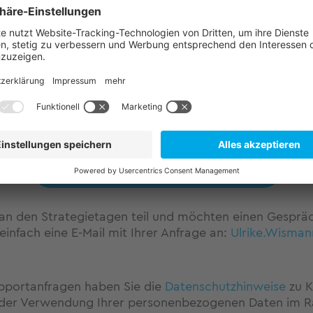
potenziellen Lösungspartnern die passende Strategie fü
und gewinnen Sie Einblicke in die sich stetig wande
e-
Automatisierung
. Oder tragen Sie mit Ihrem Expert
te Kältetechnik oder Energiebeschaffung zum Veranstal
Wir freuen uns über Ihre Teilnahme!
Webseite der StrategieTage Energy
an den Strategietagen teil und möchten einen Gespräc
infach eine E-Mail mit Ihrer Anfrage an:
Ulrike.Wisma
portanfragen haben Sie die
Datenschutzhinweise
zu 
 der Verwendung Ihrer personenbezogenen Daten im 