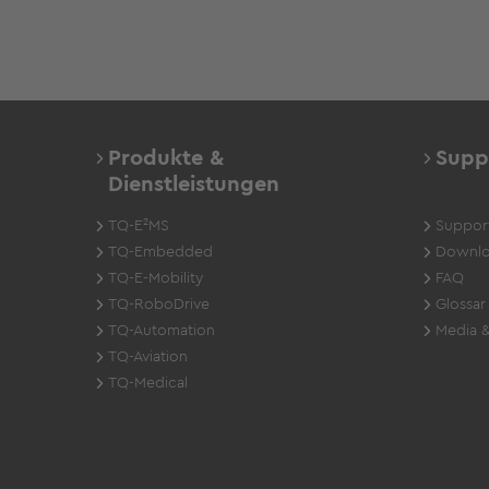
Produkte &
Supp
Dienstleistungen
TQ-E²MS
Suppor
TQ-Embedded
Downlo
TQ-E-Mobility
FAQ
TQ-RoboDrive
Glossar
TQ-Automation
Media &
TQ-Aviation
TQ-Medical