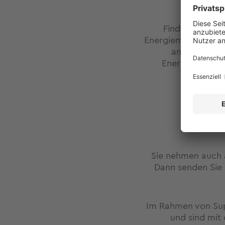
Finden Sie mit 
Energiemanagement 
an die Energi
Energieeffizien
Sie nehmen auch 
Dann senden Sie e
Im Rahmen von Sup
und sind mit