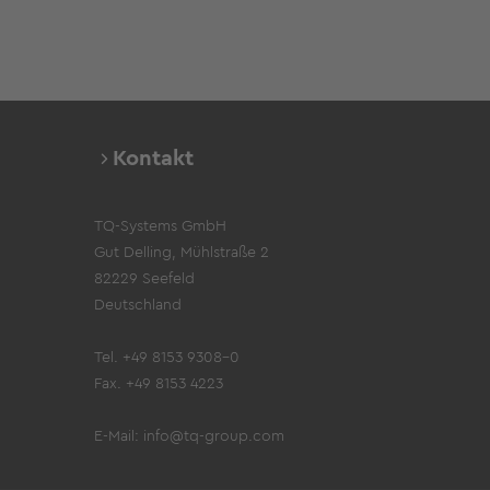
Kontakt
TQ-Systems GmbH
Gut Delling, Mühlstraße 2
82229 Seefeld
Deutschland
Tel. +49 8153 9308-0
Fax. +49 8153 4223
E-Mail:
info@tq-group.com