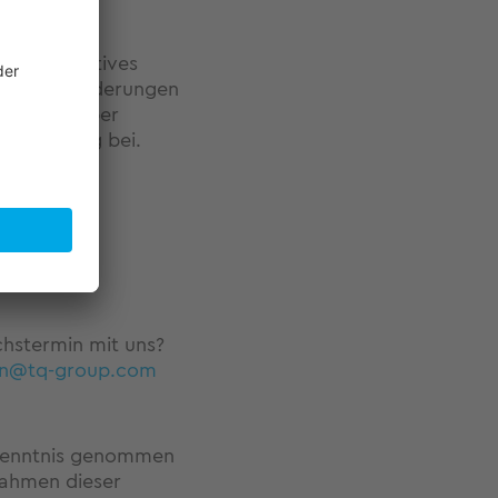
r ein effektives
lnden Anforderungen
enwissen über
tungserfolg bei.
hstermin mit uns?
nn@tq-group.com
Kenntnis genommen
Rahmen dieser