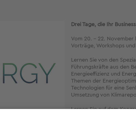
Drei Tage, die Ihr Busine
Vom 20. – 22. November b
Vorträge, Workshops und
Lernen Sie von den Spezia
Führungskräfte aus den 
Energieeffizienz und Ener
Themen der Energieoptimi
Technologien für eine Sen
Umsetzung von Klimarepo
Lernen Sie auf dem Kongre
informieren Sie sich über
Trends im Energiesektor.