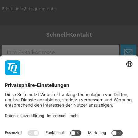
E-Mail:
info@tq-group.com
Schnell-Kontakt
Karriere
Zur Stellenbörse
Follow TQ-Group