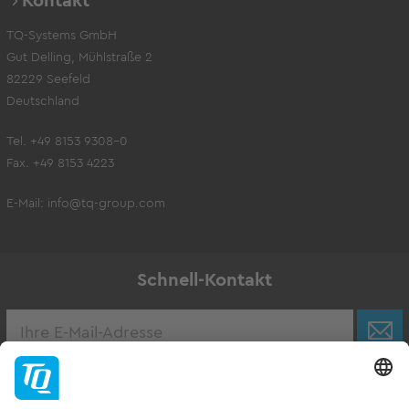
Kontakt
TQ-Systems GmbH
Gut Delling, Mühlstraße 2
82229 Seefeld
Deutschland
Tel. +49 8153 9308-0
Fax. +49 8153 4223
E-Mail:
info@tq-group.com
Schnell-Kontakt