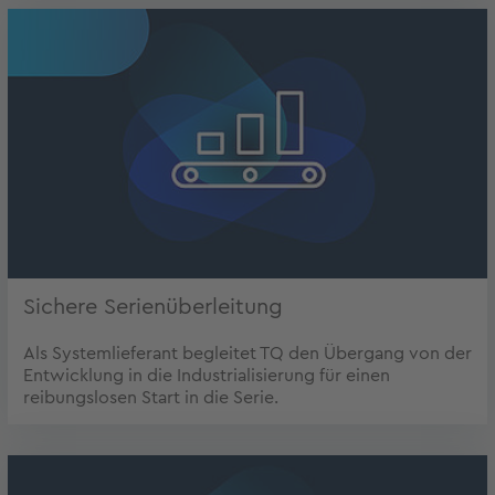
Sichere Serienüberleitung
Als Systemlieferant begleitet TQ den Übergang von der
Entwicklung in die Industrialisierung für einen
reibungslosen Start in die Serie.