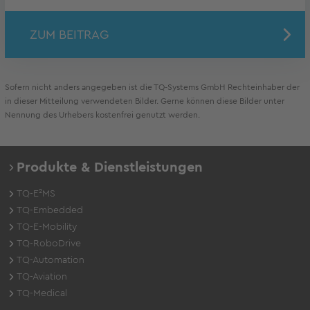
ZUM BEITRAG
Sofern nicht anders angegeben ist die TQ-Systems GmbH Rechteinhaber der
in dieser Mitteilung verwendeten Bilder. Gerne können diese Bilder unter
Nennung des Urhebers kostenfrei genutzt werden.
Produkte & Dienstleistungen
TQ-E²MS
TQ-Embedded
TQ-E-Mobility
TQ-RoboDrive
TQ-Automation
TQ-Aviation
TQ-Medical