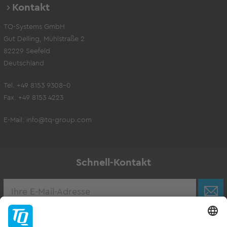
Kontakt
TQ-Systems GmbH
Gut Delling, Mühlstraße 2
82229 Seefeld
Deutschland
Tel. +49 8153 9308-0
Fax. +49 8153 4223
E-Mail:
info@tq-group.com
Schnell-Kontakt