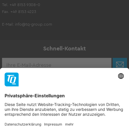
Tel. +49 8153 9308-0
Fax. +49 8153 4223
E-Mail:
info@tq-group.com
Schnell-Kontakt
Karriere
Zur Stellenbörse
Follow TQ-Group