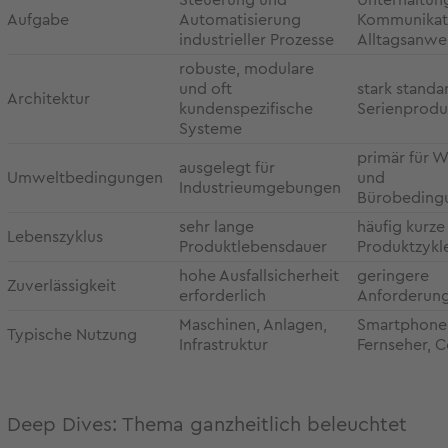
Steuerung und
Unterhaltun
Aufgabe
Automatisierung
Kommunikat
industrieller Prozesse
Alltagsanw
robuste, modulare
und oft
stark standa
Architektur
kundenspezifische
Serienprodu
Systeme
primär für 
ausgelegt für
Umweltbedingungen
und
Industrieumgebungen
Bürobeding
sehr lange
häufig kurze
Lebenszyklus
Produktlebensdauer
Produktzykl
hohe Ausfallsicherheit
geringere
Zuverlässigkeit
erforderlich
Anforderun
Maschinen, Anlagen,
Smartphone
Typische Nutzung
Infrastruktur
Fernseher, 
Deep Dives: Thema ganzheitlich beleuchtet