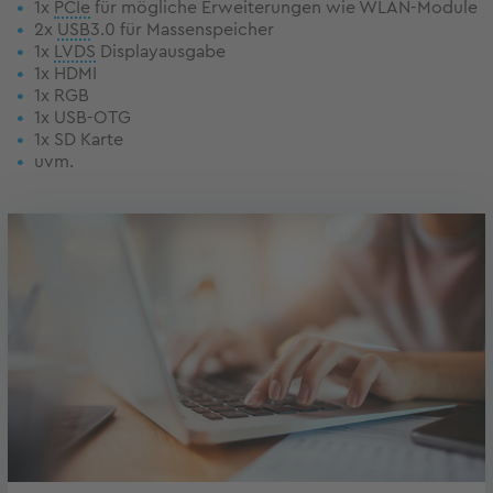
1x
PCIe
für mögliche Erweiterungen wie WLAN-Module
2x
USB
3.0 für Massenspeicher
1x
LVDS
Displayausgabe
1x HDMI
1x RGB
1x USB-OTG
1x SD Karte
uvm.