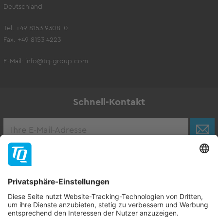
Deutschland
Tel. +49 8153 9308-0
Fax. +49 8153 4223
E-Mail:
info@tq-group.com
Schnell-Kontakt
Karriere
Zur Stellenbörse