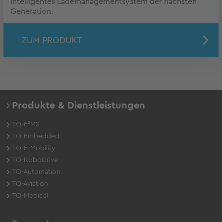
Intelligentes Lademanagementsystem der nächsten
Generation.
ZUM PRODUKT
Produkte & Dienstleistungen
TQ-E²MS
TQ-Embedded
TQ-E-Mobility
TQ-RoboDrive
TQ-Automation
TQ-Aviation
TQ-Medical