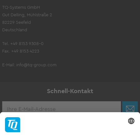
TQ-Systems GmbH
Gut Delling, Mühlstraße 2
82229 Seefeld
Deutschland
Tel. +49 8153 9308-0
Fax. +49 8153 4223
E-Mail:
info@tq-group.com
Schnell-Kontakt
Karriere