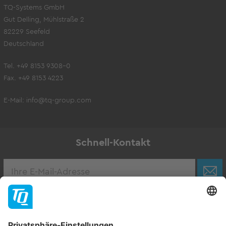
TQ-Systems GmbH
Gut Delling, Mühlstraße 2
82229 Seefeld
Deutschland
Tel. +49 8153 9308-0
Fax. +49 8153 4223
E-Mail:
info@tq-group.com
Schnell-Kontakt
Karriere