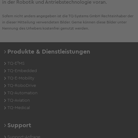
in der Robotik und Antriebstechnologie voran.
Sofern nicht anders angegeben ist die TQ-Systems GmbH Rechteinhaber der
in dieser Mitteilung verwendeten Bilder. Gerne können diese Bilder unter
Nennung des Urhebers kostenfrei genutzt werden.
Produkte & Dienstleistungen
TQ-E²MS
TQ-Embedded
TQ-E-Mobility
TQ-RoboDrive
TQ-Automation
TQ-Aviation
TQ-Medical
Support
Support-Anfrage