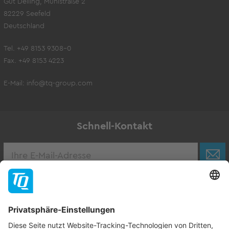
Gut Delling, Mühlstraße 2
82229 Seefeld
Deutschland
Tel. +49 8153 9308-0
Fax. +49 8153 4223
E-Mail:
info@tq-group.com
Schnell-Kontakt
Karriere