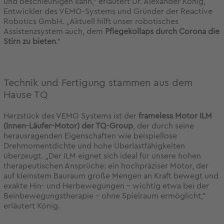
und beschleunigen kann,“ erläutert Dr. Alexander König,
Entwickler des VEMO-Systems und Gründer der Reactive
Robotics GmbH. „Aktuell hilft unser robotisches
Assistenzsystem auch, dem
Pflegekollaps durch Corona die
Stirn zu bieten
.“
Technik und Fertigung stammen aus dem
Hause TQ
Herzstück des VEMO Systems ist der
frameless
Motor
ILM
(Innen-Läufer-Motor)
der TQ-Group
, der durch seine
herausragenden Eigenschaften wie beispiellose
Drehmomentdichte und hohe Überlastfähigkeiten
überzeugt. „Der ILM eignet sich ideal für unsere hohen
therapeutischen Ansprüche: ein hochpräziser Motor, der
auf kleinstem Bauraum große Mengen an Kraft bewegt und
exakte Hin- und Herbewegungen – wichtig etwa bei der
Beinbewegungstherapie – ohne Spielraum ermöglicht,“
erläutert König.