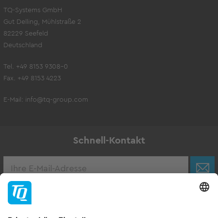
TQ-Systems GmbH
Gut Delling, Mühlstraße 2
82229 Seefeld
Deutschland
Tel. +49 8153 9308-0
Fax. +49 8153 4223
E-Mail:
info@tq-group.com
Schnell-Kontakt
Karriere