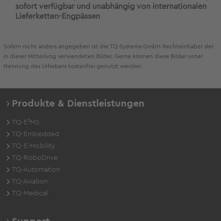
sofort verfügbar und unabhängig von internationalen
Lieferketten-Engpässen
Sofern nicht anders angegeben ist die TQ-Systems GmbH Rechteinhaber der
in dieser Mitteilung verwendeten Bilder. Gerne können diese Bilder unter
Nennung des Urhebers kostenfrei genutzt werden.
Produkte & Dienstleistungen
TQ-E²MS
TQ-Embedded
TQ-E-Mobility
TQ-RoboDrive
TQ-Automation
TQ-Aviation
TQ-Medical