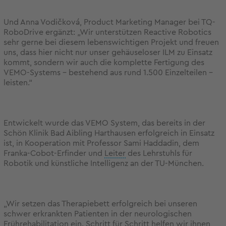
Und Anna Vodičková, Product Marketing Manager bei TQ-
RoboDrive
ergänzt: „Wir unterstützen Reactive Robotics
sehr gerne bei diesem lebenswichtigen Projekt und freuen
uns, dass hier nicht nur unser gehäuseloser ILM zu Einsatz
kommt, sondern wir auch die komplette Fertigung des
VEMO-Systems – bestehend aus rund 1.500 Einzelteilen –
leisten.“
Entwickelt wurde das VEMO System, das bereits in der
Schön Klinik Bad Aibling Harthausen erfolgreich in Einsatz
ist, in Kooperation mit Professor Sami Haddadin, dem
Franka-Cobot-Erfinder und
Leiter
des Lehrstuhls für
Robotik und künstliche Intelligenz an der TU-München.
„Wir setzen das Therapiebett erfolgreich bei unseren
schwer erkrankten Patienten in der neurologischen
Frührehabilitation ein. Schritt für Schritt helfen wir ihnen