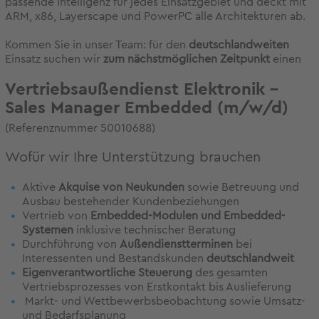
passende Intelligenz für jedes Einsatzgebiet und deckt mit
ARM, x86, Layerscape und PowerPC alle Architekturen ab.
Kommen Sie in unser Team: für den
deutschlandweiten
Einsatz suchen wir
zum nächstmöglichen Zeitpunkt
einen
Vertriebsaußendienst Elektronik -
Sales Manager Embedded (m/w/d)
(Referenznummer 50010688)
Wofür wir Ihre Unterstützung brauchen
Aktive
Akquise von Neukunden
sowie Betreuung und
Ausbau bestehender Kundenbeziehungen
Vertrieb von
Embedded-Modulen und Embedded-
Systemen
inklusive technischer Beratung
Durchführung von
Außendienstterminen
bei
Interessenten und Bestandskunden
deutschlandweit
Eigenverantwortliche Steuerung
des gesamten
Vertriebsprozesses von Erstkontakt bis Auslieferung
Markt- und Wettbewerbsbeobachtung sowie Umsatz-
und Bedarfsplanung