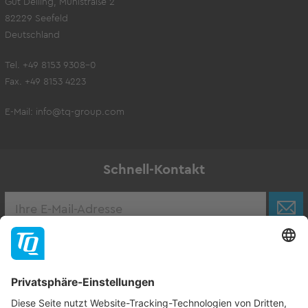
Gut Delling, Mühlstraße 2
82229 Seefeld
Deutschland
Tel. +49 8153 9308-0
Fax. +49 8153 4223
E-Mail:
info@tq-group.com
Schnell-Kontakt
Karriere