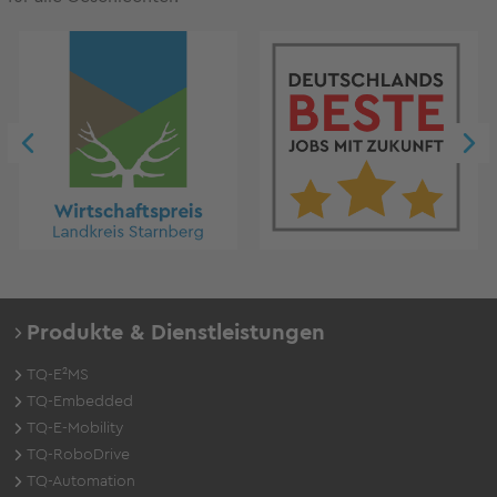
Produkte & Dienstleistungen
TQ-E²MS
TQ-Embedded
TQ-E-Mobility
TQ-RoboDrive
TQ-Automation