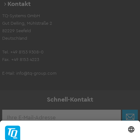
Kontakt
TQ-Systems GmbH
Gut Delling, Mühlstraße 2
82229 Seefeld
Deutschland
Tel. +49 8153 9308-0
Fax. +49 8153 4223
E-Mail:
info@tq-group.com
Schnell-Kontakt