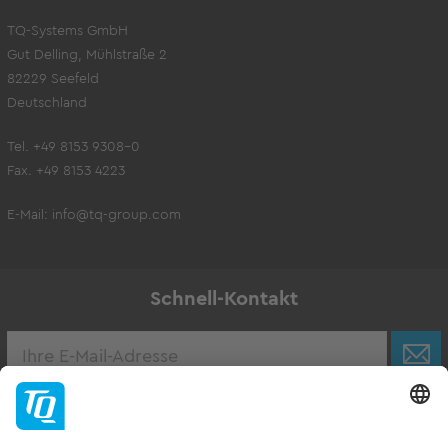
TQ-Systems GmbH
Gut Delling, Mühlstraße 2
82229 Seefeld
Deutschland
Tel. +49 8153 9308-0
Fax. +49 8153 4223
E-Mail:
info@tq-group.com
Schnell-Kontakt