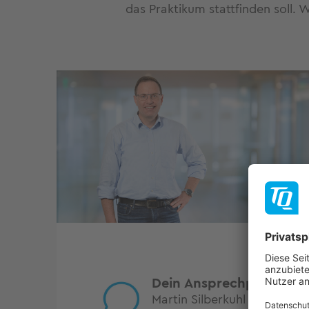
das Praktikum stattfinden soll. W
Dein Ansprechpartner
Martin Silberkuhl