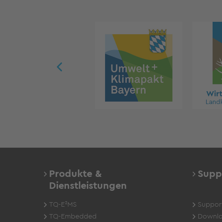
Produkte &
Supp
Dienstleistungen
TQ-E²MS
Suppor
TQ-Embedded
Downlo