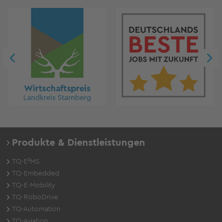
Produkte & Dienstleistungen
TQ-E²MS
TQ-Embedded
TQ-E-Mobility
TQ-RoboDrive
TQ-Automation
TQ-Aviation