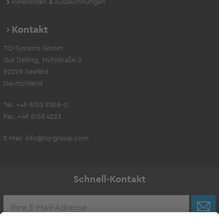
Referenzen & Auszeichnungen
Kontakt
TQ-Systems GmbH
Gut Delling, Mühlstraße 2
82229 Seefeld
Deutschland
Tel. +49 8153 9308-0
Fax. +49 8153 4223
E-Mail:
info@tq-group.com
Schnell-Kontakt