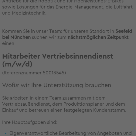
Antriebe für die Robotik und für Hochleistungs-E-Bikes
sowie Lösungen für das Energie-Management, die Luftfahrt
und Medizintechnik.
Kommen Sie in unser Team: für unseren Standort in
S
eefeld
bei München
suchen wir zum
nächstmöglichen Zeitpunkt
einen
Mitarbeiter Vertriebsinnendienst
(m/w/d)
(Referenznummer 50013545)
Wofür wir Ihre Unterstützung brauchen
Sie arbeiten in einem Team zusammen mit dem
Vertriebsaußendienst, dem Produktionsplaner und dem
Einkauf und betreuen einen festgelegten Kundenstamm.
Ihre Hauptaufgaben sind:
Eigenverantwortliche Bearbeitung von Angeboten und