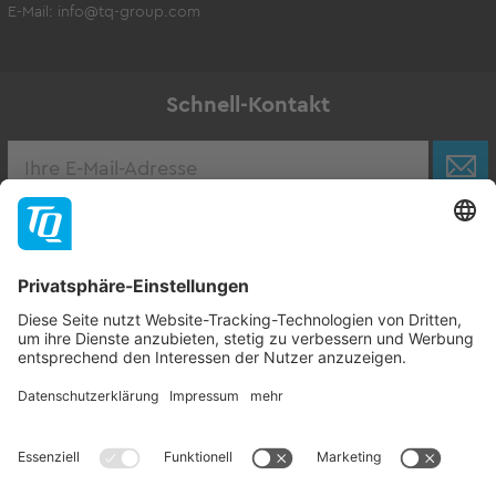
E-Mail:
info@tq-group.com
Schnell-Kontakt
Karriere
Zur Stellenbörse
Follow TQ-Group