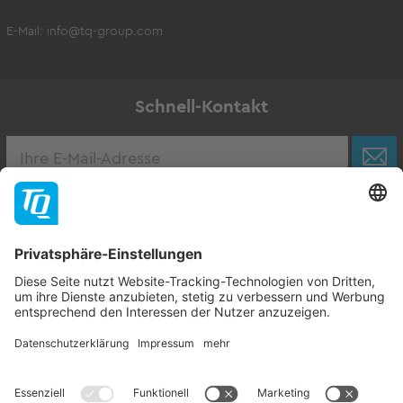
E-Mail:
info@tq-group.com
Schnell-Kontakt
Karriere
Zur Stellenbörse
Follow TQ-Group