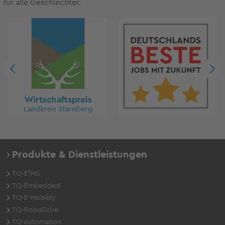
für alle Geschlechter.
Produkte & Dienstleistungen
TQ-E²MS
TQ-Embedded
TQ-E-Mobility
TQ-RoboDrive
TQ-Automation