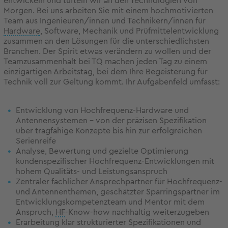
entwickeln und tüfteln wir an den Technologien von
Morgen. Bei uns arbeiten Sie mit einem hochmotivierten
Team aus Ingenieuren/innen und Technikern/innen für
Hardware
, Software, Mechanik und Prüfmittelentwicklung
zusammen an den Lösungen für die unterschiedlichsten
Branchen. Der Spirit etwas verändern zu wollen und der
Teamzusammenhalt bei TQ machen jeden Tag zu einem
einzigartigen Arbeitstag, bei dem Ihre Begeisterung für
Technik voll zur Geltung kommt. Ihr Aufgabenfeld umfasst:
Entwicklung von Hochfrequenz-Hardware und
Antennensystemen – von der präzisen Spezifikation
über tragfähige Konzepte bis hin zur erfolgreichen
Serienreife
Analyse, Bewertung und gezielte Optimierung
kundenspezifischer Hochfrequenz-Entwicklungen mit
hohem Qualitäts- und Leistungsanspruch
Zentraler fachlicher Ansprechpartner für Hochfrequenz-
und Antennenthemen, geschätzter Sparringspartner im
Entwicklungskompetenzteam und Mentor mit dem
Anspruch,
HF
-Know-how nachhaltig weiterzugeben
Erarbeitung klar strukturierter Spezifikationen und