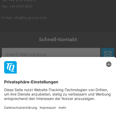
Tel. +49 8153 9308-0
Fax. +49 8153 4223
E-Mail:
info@tq-group.com
Schnell-Kontakt
Karriere
Zur Stellenbörse
Follow TQ-Group