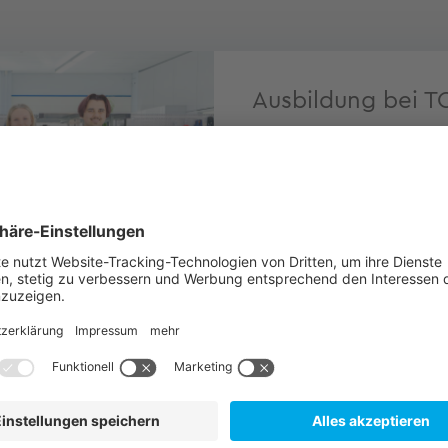
Ausbildung bei T
Du möchtest ein fester 
Ausbildung bei TQ start
Alles zu unseren Ausbil
weiter Einblicke in den 
Du hier.
Wir freuen uns auf Dich!