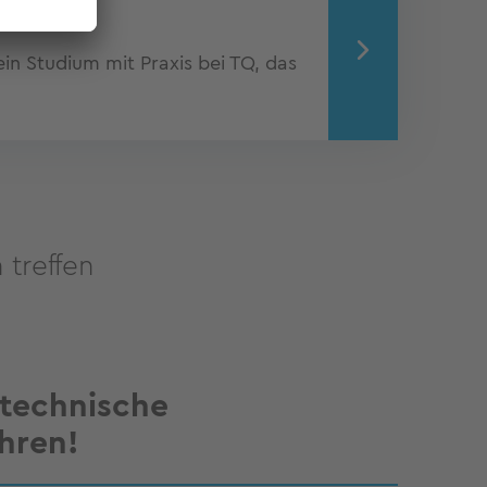
ein Studium mit Praxis bei TQ, das
 treffen
 technische
hren!