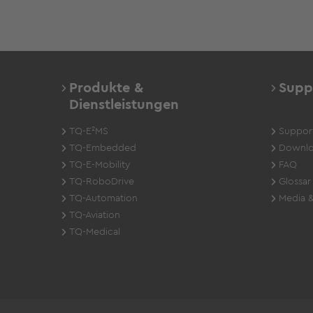
Produkte &
Supp
Dienstleistungen
TQ-E²MS
Suppor
TQ-Embedded
Downlo
TQ-E-Mobility
FAQ
TQ-RoboDrive
Glossar
TQ-Automation
Media &
TQ-Aviation
TQ-Medical