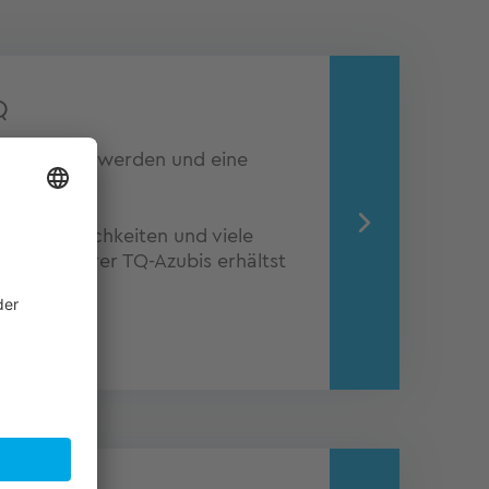
Q
Teil von TQ werden und eine
en?
dungsmöglichkeiten und viele
Alltag unserer TQ-Azubis erhältst