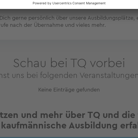
 Dich gerne persönlich über unsere Ausbildungsplätze, 
rufe nach der Übernahme und vieles mehr.
Schau bei TQ vorbei
st uns bei folgenden Veranstaltungen
Keine Einträge gefunden
etzen und mehr über TQ und die
 kaufmännische Ausbildung erfa