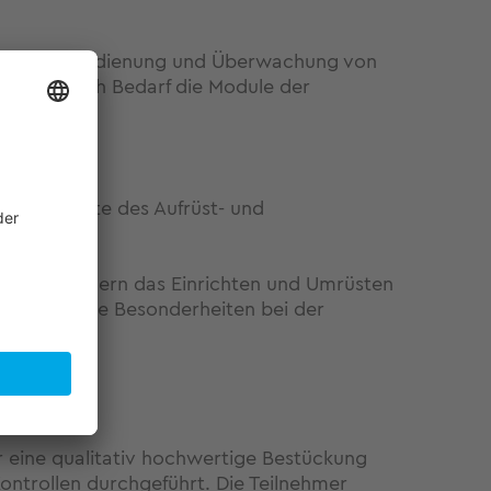
rbereitung, Bedienung und Überwachung von
nnen je nach Bedarf die Module der
ichen Inhalte des Aufrüst- und
den Teilnehmern das Einrichten und Umrüsten
sie über die Besonderheiten bei der
ür eine qualitativ hochwertige Bestückung
ntrollen durchgeführt. Die Teilnehmer