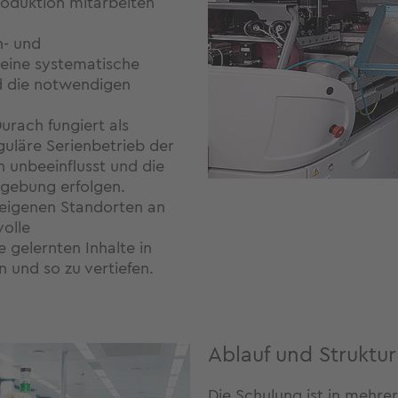
produktion mitarbeiten
n- und
 eine systematische
d die notwendigen
urach fungiert als
guläre Serienbetrieb der
n unbeeinflusst und die
mgebung erfolgen.
 eigenen Standorten an
olle
 gelernten Inhalte in
 und so zu vertiefen.
Ablauf und Struktu
Die Schulung ist in mehre