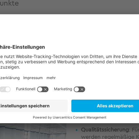
unkte
schrittweise alle wesentlichen Fertigkeiten für die Vo
lfe der Klassifizierung von SMT-Baugruppen. Dabei kö
 einzeln trainiert werden.
en Ausbildungslektion lernen die Teilnehmer die wesentl
inie.
ritt findet an der Bestückungsmaschine statt, an der 
 des Serienbetriebs vermittelt wird. Außerdem werden 
Qualitätssicherung
: F
werden regelmäßige Ko