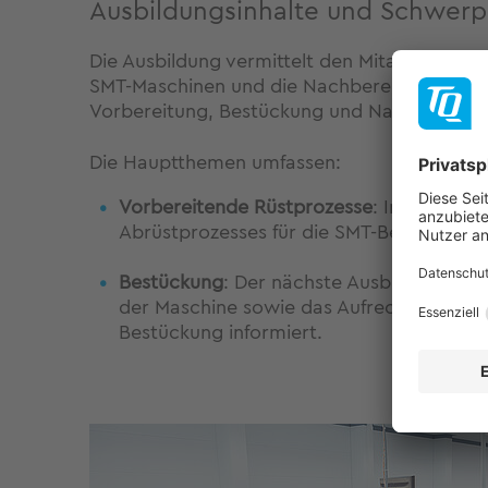
Ausbildungsinhalte und Schwerp
Die Ausbildung vermittelt den Mitarbeitern 
SMT-Maschinen und die Nachbereitung mit Hi
Vorbereitung, Bestückung und Nachbereitung
Die Hauptthemen umfassen:
Vorbereitende Rüstprozesse
: In der erst
Abrüstprozesses für die SMT-Bestückungsl
Bestückung
: Der nächste Ausbildungssch
der Maschine sowie das Aufrechterhalten
Bestückung informiert.