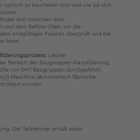
 optisch zu beurteilen sind und wie sie sich
müssen.
efindet sich zwischen dem
 und dem Reflow-Ofen, wo die
 dem endgültigen Fixieren überprüft und bei
en kann.
fizierungsprozess:
Letzter
 der Bereich der Baugruppen-Klassifizierung.
rolle von SMT-Baugruppen durchgeführt,
AOI
-Maschine (
A
utomatisch
O
ptische
trolliert wurden.
ung. Der Teilnehmer erhält einen