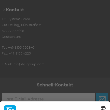
Kontakt
TQ-Systems GmbH
Gut Delling, Mühlstraße 2
82229 Seefeld
Deutschland
Tel. +49 8153 9308-0
Fax. +49 8153 4223
E-Mail:
info@tq-group.com
Schnell-Kontakt