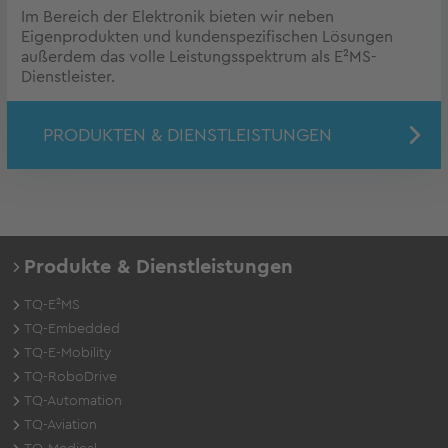
Im Bereich der Elektronik bieten wir neben
Eigenprodukten und kundenspezifischen Lösungen
außerdem das volle Leistungsspektrum als E²MS-
Dienstleister.
PRODUKTEN & DIENSTLEISTUNGEN
Produkte & Dienstleistungen
TQ-E²MS
TQ-Embedded
TQ-E-Mobility
TQ-RoboDrive
TQ-Automation
TQ-Aviation