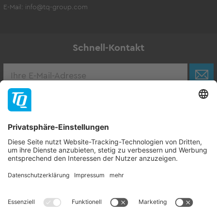
E-Mail:
info@tq-group.com
Schnell-Kontakt
Karriere
Zur Stellenbörse
Follow TQ-Group