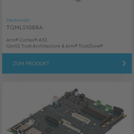
Steckmodul
TQMLS1088A
Arm® Cortex®-A53
QorIQ Trust Architecture & Arm® TrustZone®
ZUM PRODUKT