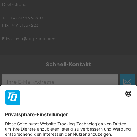
Deutschland
Tel. +49 8153 9308-0
Fax. +49 8153 4223
E-Mail:
info@tq-group.com
Schnell-Kontakt
Karriere
Zur Stellenbörse