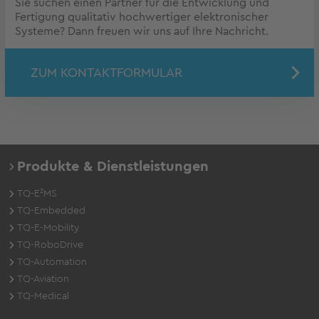
Sie suchen einen Partner für die Entwicklung und
Fertigung qualitativ hochwertiger elektronischer
Systeme? Dann freuen wir uns auf Ihre Nachricht.
ZUM KONTAKTFORMULAR
Produkte & Dienstleistungen
TQ-E²MS
TQ-Embedded
TQ-E-Mobility
TQ-RoboDrive
TQ-Automation
TQ-Aviation
TQ-Medical