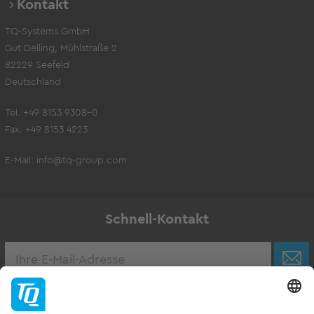
Kontakt
TQ-Systems GmbH
Gut Delling, Mühlstraße 2
82229 Seefeld
Deutschland
Tel. +49 8153 9308-0
Fax. +49 8153 4223
E-Mail:
info@tq-group.com
Schnell-Kontakt