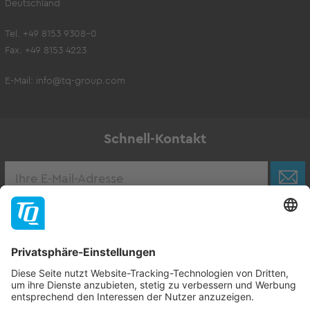
Deutschland
Tel. +49 8153 9308-0
Fax. +49 8153 4223
E-Mail:
info@tq-group.com
Schnell-Kontakt
Karriere
Zur Stellenbörse